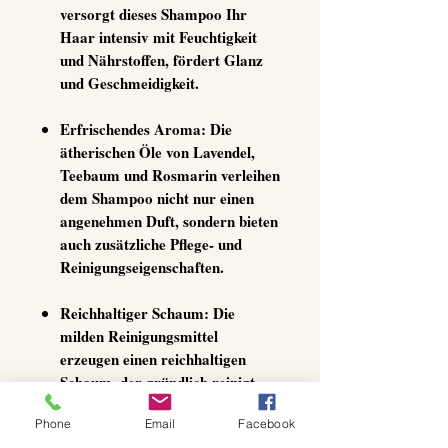
versorgt dieses Shampoo Ihr
Haar intensiv mit Feuchtigkeit
und Nährstoffen, fördert Glanz
und Geschmeidigkeit.
Erfrischendes Aroma
: Die
ätherischen Öle von Lavendel,
Teebaum und Rosmarin verleihen
dem Shampoo nicht nur einen
angenehmen Duft, sondern bieten
auch zusätzliche Pflege- und
Reinigungseigenschaften.
Reichhaltiger Schaum
: Die
milden Reinigungsmittel
erzeugen einen reichhaltigen
Schaum, der gründlich reinigt
und ein frisches Gefühl
Phone
Email
Facebook
hinterlässt, ohne das Haar