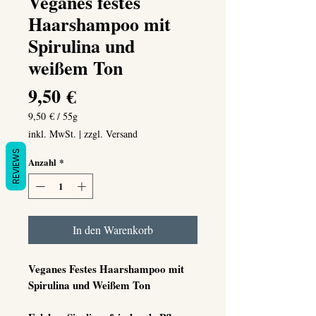
Veganes festes
Haarshampoo mit
Spirulina und
weißem Ton
Preis
9,50 €
9,50 €
/
55g
9,50 €
inkl. MwSt.
|
zzgl. Versand
pro
55
REVIEWS
Anzahl
*
Gramm
In den Warenkorb
Veganes Festes Haarshampoo mit
Spirulina und Weißem Ton