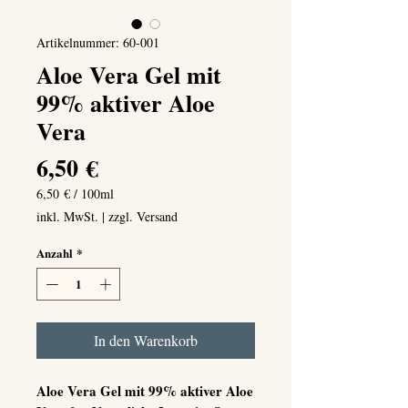
Artikelnummer: 60-001
Aloe Vera Gel mit
99% aktiver Aloe
Vera
Preis
6,50 €
6,50 €
/
100ml
6,50 €
inkl. MwSt.
|
zzgl. Versand
pro
100
Anzahl
*
Milliliter
In den Warenkorb
Aloe Vera Gel mit 99% aktiver Aloe