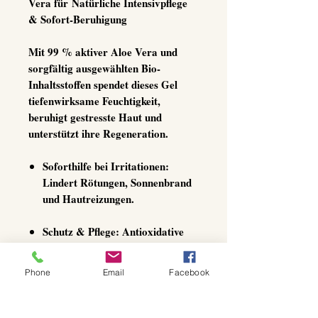
Vera für Natürliche Intensivpflege
& Sofort-Beruhigung
Mit
99 % aktiver Aloe Vera
und
sorgfältig ausgewählten Bio-
Inhaltsstoffen spendet dieses Gel
tiefenwirksame Feuchtigkeit,
beruhigt gestresste Haut und
unterstützt ihre Regeneration.
Soforthilfe bei Irritationen:
Lindert Rötungen, Sonnenbrand
und Hautreizungen.
Schutz & Pflege:
Antioxidative
Wirkstoffe schützen vor
Umwelteinflüssen.
Phone
Email
Facebook
Leicht & schnell einziehend:
Hinterlässt keinen Fettfilm, nur