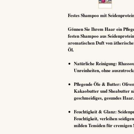
Festes Shampoo mit Seidenprotei
Gönnen Sie Ihrem Haar ein Pflege
festen Shampoo aus
Seidenprotei
aromatischen Duft von
ätherisch
Öl
.
Natürliche Reinigung:
Rhassoul
Unreinheiten, ohne auszutrock
Pflegende Öle & Butter:
Oliven
Kakaobutter und Sheabutter nä
geschmeidiges, gesundes Haar.
Feuchtigkeit & Glanz:
Seidenpr
Feuchtigkeit, verleihen seidig
milden Tensiden für cremigen