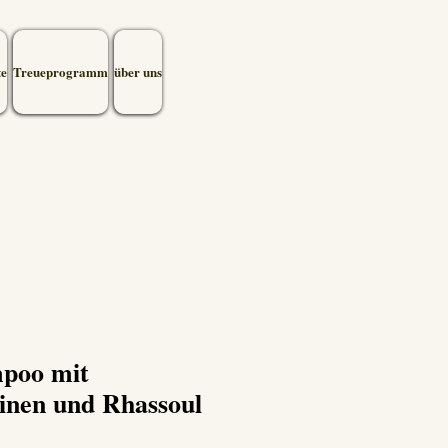
te
Treueprogramm
über uns
mpoo mit
inen und Rhassoul