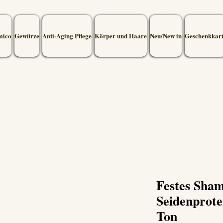
mico
Gewürze
Anti-Aging Pflege
Körper und Haare
Neu/New in
Geschenkkar
Festes Sha
Seidenprote
Ton