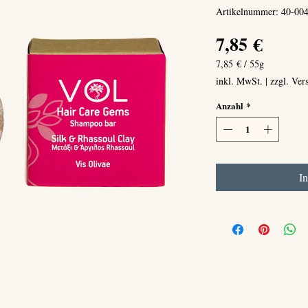
Artikelnummer: 40-00
Preis
7,85 €
7,85 €
/
55g
7,85 €
inkl. MwSt.
|
zzgl. Ver
pro
55
Anzahl
*
Gramm
I