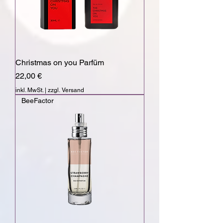
Christmas on you Parfüm
Preis
22,00 €
inkl. MwSt.
|
zzgl. Versand
BeeFactor