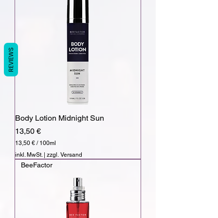
0
€
p
r
o
5
REVIEWS
0
M
i
l
l
i
l
i
Body Lotion Midnight Sun
t
e
Preis
13,50 €
r
13,50 €
/
100ml
1
inkl. MwSt.
|
zzgl. Versand
3
BeeFactor
,
5
0
€
p
r