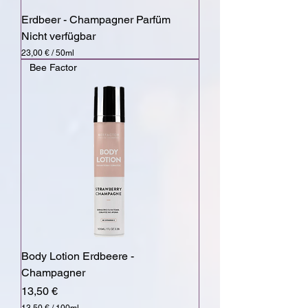
Erdbeer - Champagner Parfüm
Nicht verfügbar
23,00 €
/
50ml
2
Bee Factor
3
,
0
0
€
p
r
o
5
0
M
i
l
l
i
l
Body Lotion Erdbeere -
i
Champagner
t
e
Preis
13,50 €
r