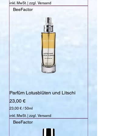
1
inkl. MwSt.
|
zzgl. Versand
3
BeeFactor
,
5
0
€
p
r
o
1
0
0
M
i
l
l
i
l
Parfüm Lotusblüten und Litschi
i
t
Preis
23,00 €
e
r
23,00 €
/
50ml
2
inkl. MwSt.
|
zzgl. Versand
3
BeeFactor
,
0
0