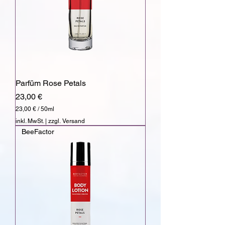
o
1
0
0
M
i
l
l
i
l
Parfüm Rose Petals
i
t
Preis
23,00 €
e
r
23,00 €
/
50ml
2
inkl. MwSt.
|
zzgl. Versand
3
BeeFactor
,
0
0
€
p
r
o
5
0
M
i