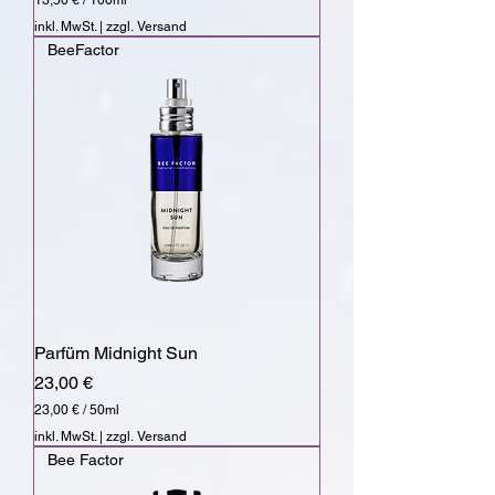
13,50 €
/
100ml
1
inkl. MwSt.
|
zzgl. Versand
3
BeeFactor
,
5
0
€
p
r
o
1
0
0
M
i
l
l
i
l
Parfüm Midnight Sun
i
t
Preis
23,00 €
e
r
23,00 €
/
50ml
2
inkl. MwSt.
|
zzgl. Versand
3
Bee Factor
,
0