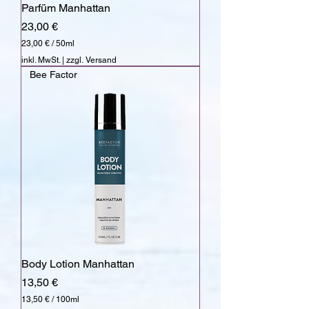
Parfüm Manhattan
i
t
Preis
23,00 €
e
r
23,00 €
/
50ml
2
inkl. MwSt.
|
zzgl. Versand
3
Bee Factor
,
0
0
€
p
r
o
5
0
M
i
l
l
i
l
i
Body Lotion Manhattan
t
e
Preis
13,50 €
r
13,50 €
/
100ml