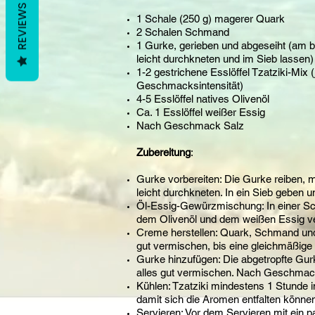
REVIEWS
1 Schale (250 g) magerer Quark
2 Schalen Schmand
1 Gurke, gerieben und abgeseiht (am b
leicht durchkneten und im Sieb lassen)
1-2 gestrichene Esslöffel Tzatziki-Mix
Geschmacksintensität)
4-5 Esslöffel natives Olivenöl
Ca. 1 Esslöffel weißer Essig
Nach Geschmack Salz
Zubereitung
:
Gurke vorbereiten: Die Gurke reiben, 
leicht durchkneten. In ein Sieb geben u
Öl-Essig-Gewürzmischung: In einer Sc
dem Olivenöl und dem weißen Essig 
Creme herstellen: Quark, Schmand un
gut vermischen, bis eine gleichmäßige
Gurke hinzufügen: Die abgetropfte Gu
alles gut vermischen. Nach Geschmac
Kühlen: Tzatziki mindestens 1 Stunde i
damit sich die Aromen entfalten könne
Servieren: Vor dem Servieren mit ein pa