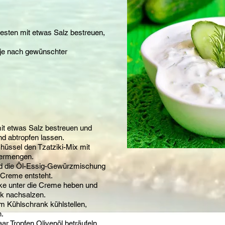
esten mit etwas Salz bestreuen,
 (je nach gewünschter
mit etwas Salz bestreuen und
nd abtropfen lassen.
hüssel den Tzatziki-Mix mit
vermengen.
d die Öl-Essig-Gewürzmischung
 Creme entsteht.
rke unter die Creme heben und
k nachsalzen.
m Kühlschrank kühlstellen,
n.
ar Tropfen Olivenöl beträufeln