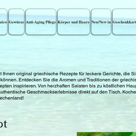
mico
Gewürze
Anti-Aging Pflege
Körper und Haare
Neu/New in
Geschenkkar
et Ihnen original griechische Rezepte für leckere Gerichte, die 
 können. Entdecken Sie die Aromen und Traditionen der griech
pten inspirieren. Von herzhaften Salaten bis zu köstlichen Hau
authentische Geschmackserlebnisse direkt auf den Tisch. Koch
iechenland!
pt