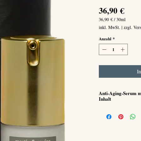
Prei
36,90 €
36,90 €
/
30ml
36,90 €
inkl. MwSt.
|
zzgl. Ver
pro
30
Anzahl
*
Milliliter
I
Anti-Aging-Serum m
Inhalt
Kaviar:
Nährt, re
Mastix:
Spendet F
Elastizität.
Pflanzliche Hyal
glättet, polstert a