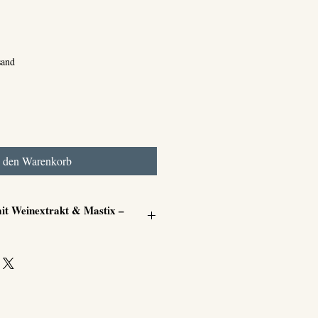
s
sand
n den Warenkorb
it Weinextrakt & Mastix –
generiert, strafft, mindert Falten.
euchtigkeit, schützt, verbessert
uronsäure:
Hydratisiert tief,
uf.