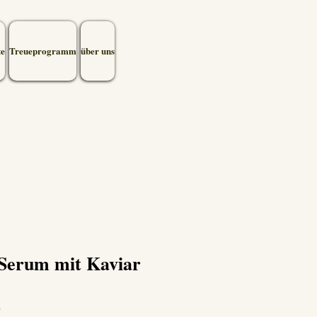
te
Treueprogramm
über uns
 Serum mit Kaviar
8