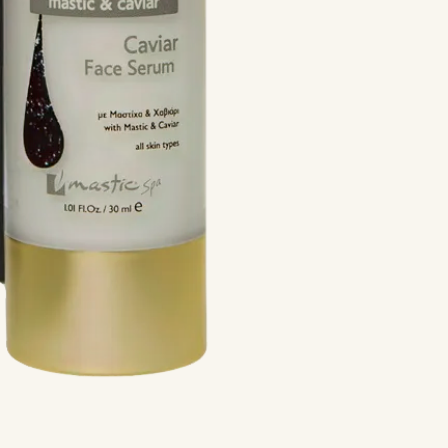
Pflanzliches Koll
Hautstruktur.
Kurzfazit:
Intensi
jugendlich ausse