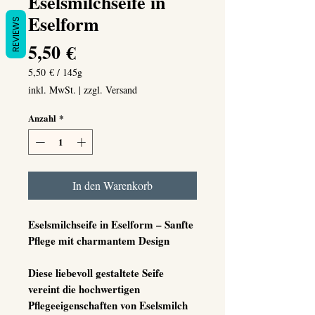
Eselsmilchseife in
Eselform
REVIEWS
Preis
5,50 €
5,50 €
/
145g
5,50 €
inkl. MwSt.
|
zzgl. Versand
pro
145
Anzahl
*
Gramm
In den Warenkorb
Eselsmilchseife in Eselform – Sanfte
Pflege mit charmantem Design
Diese liebevoll gestaltete Seife
vereint die hochwertigen
Pflegeeigenschaften von
Eselsmilch