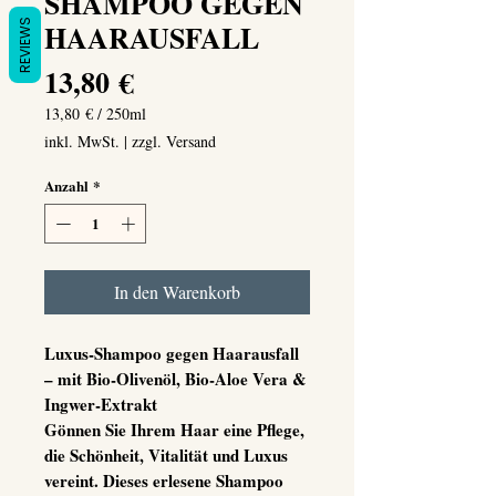
SHAMPOO GEGEN
REVIEWS
HAARAUSFALL
Preis
13,80 €
13,80 €
/
250ml
13,80 €
inkl. MwSt.
|
zzgl. Versand
pro
250
Anzahl
*
Milliliter
In den Warenkorb
Luxus-Shampoo gegen Haarausfall
– mit Bio-Olivenöl, Bio-Aloe Vera &
Ingwer-Extrakt
Gönnen Sie Ihrem Haar eine Pflege,
die Schönheit, Vitalität und Luxus
vereint. Dieses erlesene Shampoo