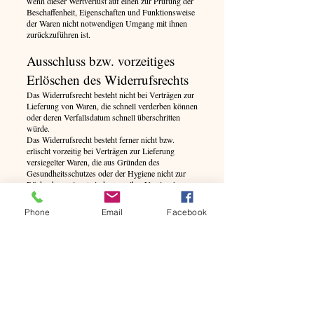
wenn dieser Wertverlust auf einen zur Prüfung der
Beschaffenheit, Eigenschaften und Funktionsweise
der Waren nicht notwendigen Umgang mit ihnen
zurückzuführen ist.
Ausschluss bzw. vorzeitiges
Erlöschen des Widerrufsrechts
Das Widerrufsrecht besteht nicht bei Verträgen zur
Lieferung von Waren, die schnell verderben können
oder deren Verfallsdatum schnell überschritten
würde.
Das Widerrufsrecht besteht ferner nicht bzw.
erlischt vorzeitig bei Verträgen zur Lieferung
versiegelter Waren, die aus Gründen des
Gesundheitsschutzes oder der Hygiene nicht zur
Rückgabe geeignet sind, wenn ihre Versiegelung
nach der Lieferung entfernt wurde.
Phone
Email
Facebook
Besondere Hinweise zu
Lebensmitteln sowie
Kosmetik- und
Pflegeprodukten
Sofi’s Naturshop vertreibt unter anderem
Lebensmittel, Naturprodukte, Kosmetik-,
Körperpflege- und Haarpflegeprodukte.