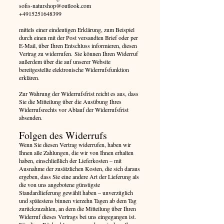
sofis-naturshop@outlook.com
+4915251648399
mittels einer eindeutigen Erklärung, zum Beispiel
durch einen mit der Post versandten Brief oder per
E-Mail, über Ihren Entschluss informieren, diesen
Vertrag zu widerrufen.
Sie können Ihren Widerruf
außerdem über die auf unserer Website
bereitgestellte elektronische Widerrufsfunktion
erklären.
Zur Wahrung der Widerrufsfrist reicht es aus, dass
Sie die Mitteilung über die Ausübung Ihres
Widerrufsrechts vor Ablauf der Widerrufsfrist
absenden.
Folgen des Widerrufs
Wenn Sie diesen Vertrag widerrufen, haben wir
Ihnen alle Zahlungen, die wir von Ihnen erhalten
haben, einschließlich der Lieferkosten – mit
Ausnahme der zusätzlichen Kosten, die sich daraus
ergeben, dass Sie eine andere Art der Lieferung als
die von uns angebotene günstigste
Standardlieferung gewählt haben – unverzüglich
und spätestens binnen vierzehn Tagen ab dem Tag
zurückzuzahlen, an dem die Mitteilung über Ihren
Widerruf dieses Vertrags bei uns eingegangen ist.