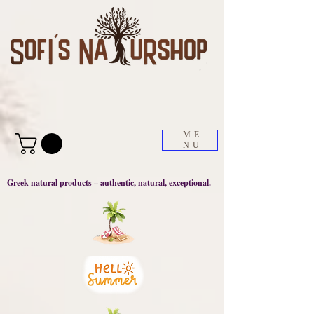
ME
NU
Greek natural products – authentic, natural, exceptional.